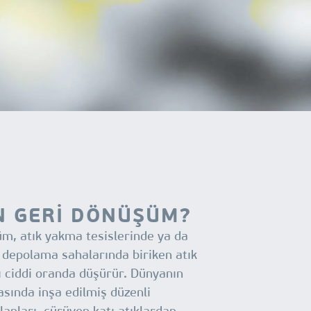
N GERİ DÖNÜŞÜM?
m, atık yakma tesislerinde ya da
k depolama sahalarında biriken atık
ı ciddi oranda düşürür. Dünyanın
asında inşa edilmiş düzenli