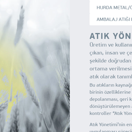
HURDA METAL/ÖT
AMBALAJ ATIĞI
ATIK YÖN
Üretim ve kullanı
çıkan, insan ve ç
şekilde doğrudan 
ortama verilmesi
atık olarak tanım
Bu atıkların kaynağ
birinin özelliklerine
depolanması, geri k
dönüştürülemeyen at
kontroller “Atık Yön
Atık Yönetimi’nin e
uygulanması süreci