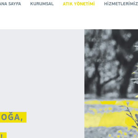
ANA SAYFA
KURUMSAL
ATIK YÖNETİMİ
HİZMETLERİMİ
DOĞA,
R!