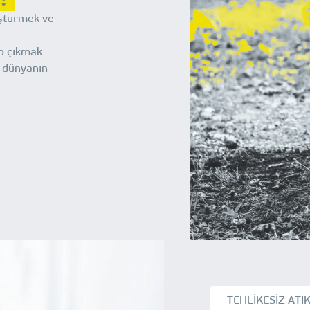
üştürmek ve
p çıkmak
r dünyanın
TEHLİKESİZ ATI