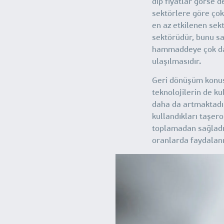
dip fiyatlar görse d
sektörlere göre çok
en az etkilenen sek
sektörüdür, bunu sa
hammaddeye çok da
ulaşılmasıdır.
Geri dönüşüm konus
teknolojilerin de k
daha da artmaktadı
kullandıkları taşer
toplamadan sağladı
oranlarda faydalan