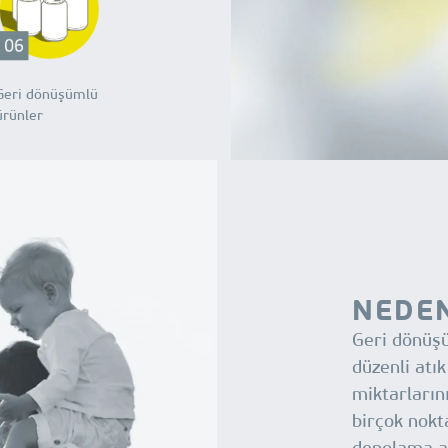
Geri dönüşümlü
ürünler
NEDE
Geri dönüşü
düzenli atı
miktarların
birçok nokt