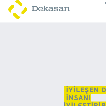
İYİLEŞEN 
İNSANI
İYİLEŞTİRİ