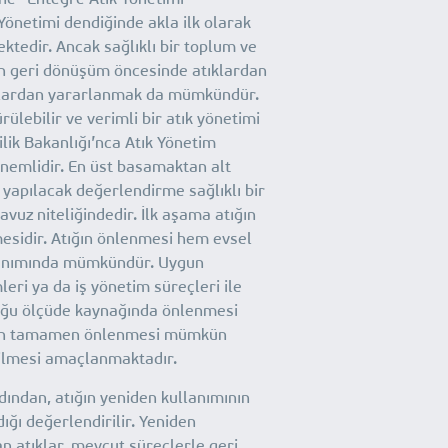
Yönetimi dendiğinde akla ilk olarak
tedir. Ancak sağlıklı bir toplum ve
için geri dönüşüm öncesinde atıklardan
nlardan yararlanmak da mümkündür.
rülebilir ve verimli bir atık yönetimi
ilik Bakanlığı’nca Atık Yönetim
 önemlidir. En üst basamaktan alt
yapılacak değerlendirme sağlıklı bir
lavuz niteliğindedir. İlk aşama atığın
esidir. Atığın önlenmesi hem evsel
lanımında mümkündür. Uygun
leri ya da iş yönetim süreçleri ile
ğu ölçüde kaynağında önlenmesi
ığın tamamen önlenmesi mümkün
rilmesi amaçlanmaktadır.
dından, atığın yeniden kullanımının
ı değerlendirilir. Yeniden
n atıklar, mevcut süreçlerle geri