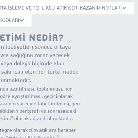
A İŞLEME VE TEHLİKELİ ATIK GERİ KAZANIM NOTLARI
 KODLARI
ETİMİ NEDİR?
m faaliyetleri sonucu ortaya
evre sağlığına zarar verecek
veya dolaylı biçimde alıcı
 sakıncalı olan her türlü madde
lanmaktadır.
ında azaltılması, toplanması, her
 göre ayrıştırılması, geçici olarak
azanım sürecine tabi tutulması, geri
ıkların bertarafı ve sonrasındaki
etimi” olarak adlandırılmaktadır.
ntegre olarak tüm atıklara beraber
ne “Entegre Atık Yönetimi”