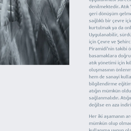
denilmektedir. Atık 
geri dönüşüm gelmek
sağlıklı bir çevre 
kurtulmak ya da o
Uygulanabilir, sürdü
için Çevre ve Şehirc
Piramidi’nin takibi
basamaklara doğru 
atık yönetimi için kı
oluşmasının önlenm
hem de sanayi kul
bilgilendirme eğitim
atığın mümkün oldu
sağlanmalıdır. At
değilse en aza indi
Her iki aşamanın ar
mümkün olup olmadığ
kullanıma uygun ola