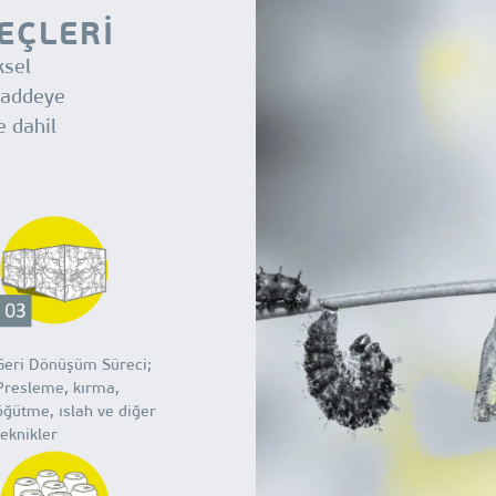
EÇLERİ
ksel
maddeye
e dahil
Geri Dönüşüm Süreci;
Presleme, kırma,
öğütme, ıslah ve diğer
teknikler