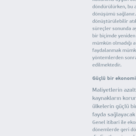
döndürülürken, bu a
dönüşümü sağlanır.
dönüştürülebilir atı
süreçler sonunda a
bir biçimde yeniden
mümkün olmadığı atı
faydalanmak mümkü
yöntemlerden sonra 
edilmektedir.
Güçlü bir ekonomi
Maliyetlerin azalt
kaynakların koru
ülkelerin güçlü b
fayda sağlayacak
Genel itibari ile ek
dönemlerde geri dön